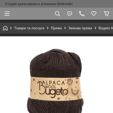
Студія креативного в'язання Shikimiki
Товари та послуги
Пряжа
Зимова пряжа
Bugeto A