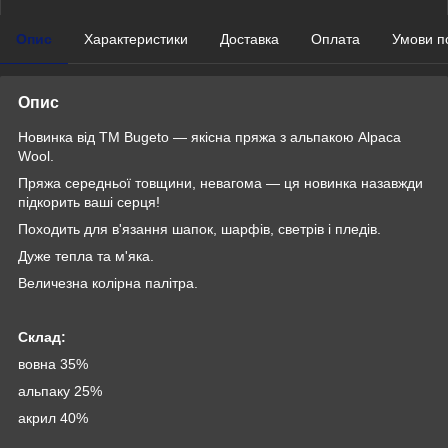
Опис
Характеристики
Доставка
Оплата
Умови п
Опис
Новинка від TM Bugeto — якісна пряжа з альпакою Alpaca
Wool.
Пряжа середньої товщини, невагома — ця новинка назавжди
підкорить ваші серця!
Походить для в'язання шапок, шарфів, светрів і пледів.
Дуже тепла та м'яка.
Величезна колірна палітра.
Склад:
вовна 35%
альпаку 25%
акрил 40%