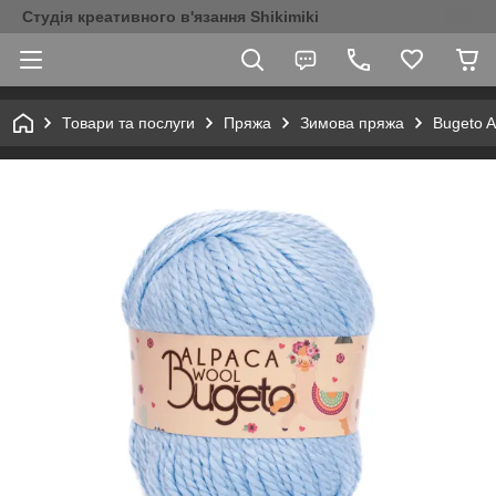
Студія креативного в'язання Shikimiki
Товари та послуги
Пряжа
Зимова пряжа
Bugeto A