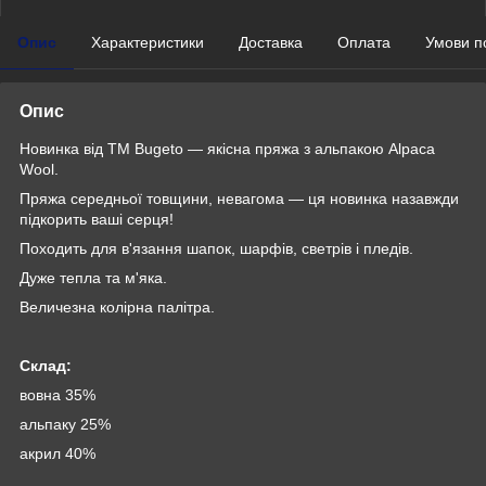
Опис
Характеристики
Доставка
Оплата
Умови п
Опис
Новинка від TM Bugeto — якісна пряжа з альпакою Alpaca
Wool.
Пряжа середньої товщини, невагома — ця новинка назавжди
підкорить ваші серця!
Походить для в'язання шапок, шарфів, светрів і пледів.
Дуже тепла та м'яка.
Величезна колірна палітра.
Склад:
вовна 35%
альпаку 25%
акрил 40%