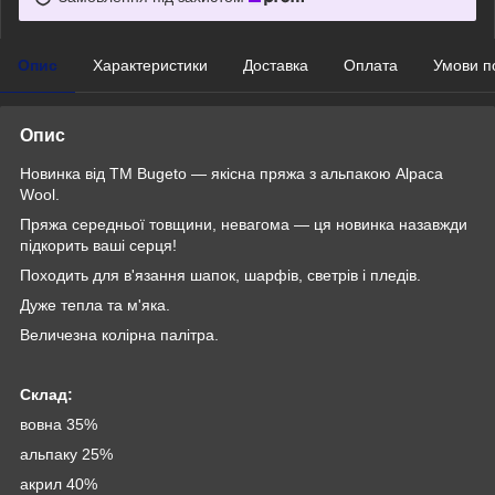
Опис
Характеристики
Доставка
Оплата
Умови п
Опис
Новинка від TM Bugeto — якісна пряжа з альпакою Alpaca
Wool.
Пряжа середньої товщини, невагома — ця новинка назавжди
підкорить ваші серця!
Походить для в'язання шапок, шарфів, светрів і пледів.
Дуже тепла та м'яка.
Величезна колірна палітра.
Склад:
вовна 35%
альпаку 25%
акрил 40%