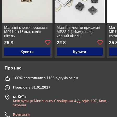
Магнітні кнопки пришивні
Магнітні кнопки пришивні
Магн
MP11-1 (18мм), колір
MP22-2 (14мм), колір
MP11
нікель
чорний нікель
світ
25
22
25
₴
₴
Купити
Купити
Про нас
100% позитивних з 1156 відгуків за рік
Працює з 31.01.2017
м. Київ
Киів,вулиця Микільсько-Слобідська 4 Д, офіс 107, Київ,
Україна
Контакти