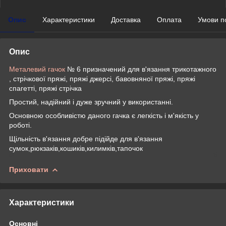
Опис
Характеристики
Доставка
Оплата
Умови п
Опис
Металевий гачок
№ 6 призначений для в'язання трикотажного
, стрічкової пряжі, пряжі джерсі, бавовняної пряжі, пряжі
спагетті, пряжі стрічка
Простий, надійний і дуже зручний у використанні.
Основною особливістю даного гачка є легкість і м'якість у
роботі.
Щільність в'язання добре підійде для в'язання
сумок,рюкзаків,кошиків,килимків,тапочок
Приховати
Характеристики
Основні