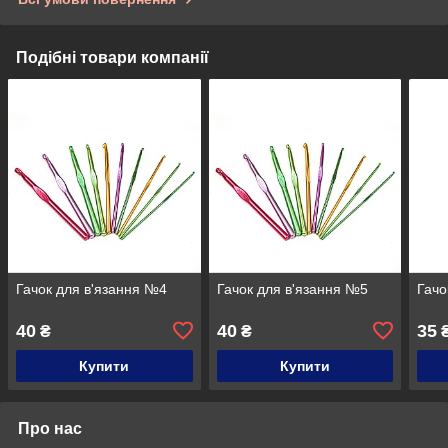
Подібні товари компанії
Гачок для в'язання №4
Гачок для в'язання №5
Гачо
40
40
35
₴
₴
Купити
Купити
Про нас