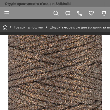
Студія креативного в'язання Shikimiki
Товари та послуги
Шнури з люрексом для в'язання та п