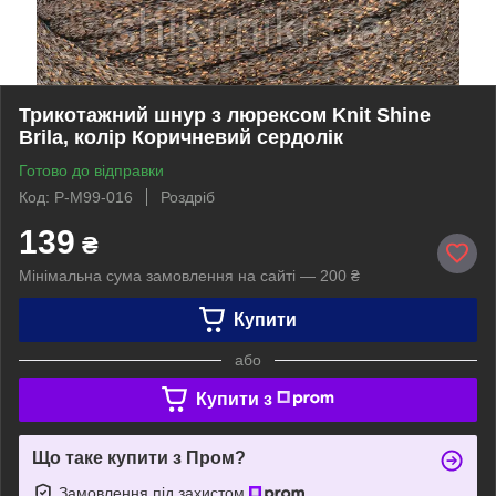
Трикотажний шнур з люрексом Knit Shine
Brila, колір Коричневий сердолік
Готово до відправки
Код: P-M99-016
Роздріб
139
₴
Мінімальна сума замовлення на сайті — 200 ₴
Купити
або
Купити з
Що таке купити з Пром?
Замовлення під захистом