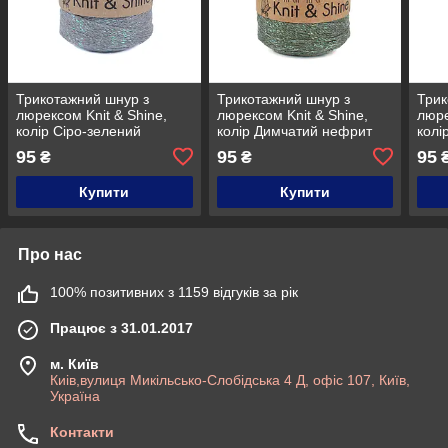
Трикотажний шнур з
Трикотажний шнур з
Трик
люрексом Knit & Shine,
люрексом Knit & Shine,
люре
колір Сіро-зелений
колір Димчатий нефрит
колі
95
95
95
₴
₴
Купити
Купити
Про нас
100% позитивних з 1159 відгуків за рік
Працює з 31.01.2017
м. Київ
Киів,вулиця Микільсько-Слобідська 4 Д, офіс 107, Київ,
Україна
Контакти