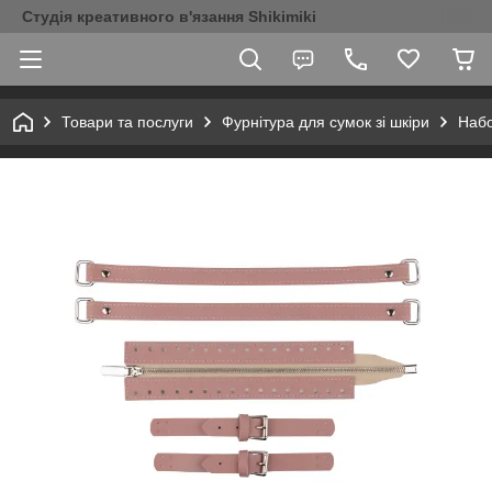
Студія креативного в'язання Shikimiki
Товари та послуги
Фурнітура для сумок зі шкіри
Набо