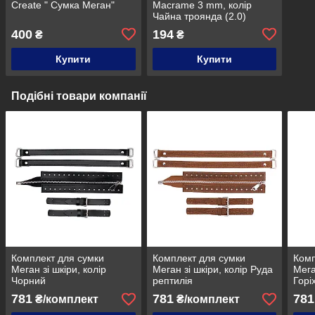
Create " Сумка Меган"
Macrame 3 mm, колір
Чайна троянда (2.0)
400
194
₴
₴
Купити
Купити
Подібні товари компанії
Комплект для сумки
Комплект для сумки
Комп
Меган зі шкіри, колір
Меган зі шкіри, колір Руда
Мега
Чорний
рептилія
Горі
781
781
781
₴/комплект
₴/комплект