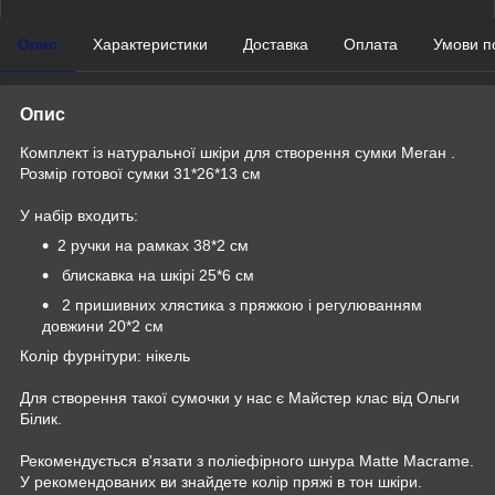
Опис
Характеристики
Доставка
Оплата
Умови п
Опис
Комплект із натуральної шкіри для створення сумки Меган .
Розмір готової сумки 31*26*13 см
У набір входить:
2 ручки на рамках 38*2 см
блискавка на шкірі 25*6 см
2 пришивних хлястика з пряжкою і регулюванням
довжини 20*2 см
Колір фурнітури: нікель
Для створення такої сумочки у нас є Майстер клас від Ольги
Білик.
Рекомендується в'язати з поліефірного шнура Matte Macrame.
У рекомендованих ви знайдете колір пряжі в тон шкіри.