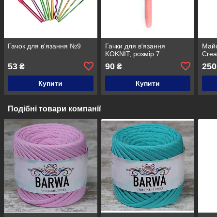
Гачок для в'язання №9
Гачки для в'язання
Майс
KOKNIT, розмір 7
Crea
53
90
250
₴
₴
Купити
Купити
Подібні товари компанії