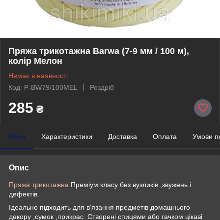
Пряжа трикотажна Barwa (7-9 мм / 100 м),
колір Мелон
Немає в наявності
Код: P-BW79/100MEL
Роздріб
285
₴
Опис
Характеристики
Доставка
Оплата
Умови п
Опис
Пряжа трикотажна
Преміум класу без вузликів ,звужень і
дефектів.
Ідеально підходить для в'язання предметів домашнього
декору ,сумок ,прикрас. Створені спицями або гачком цікаві