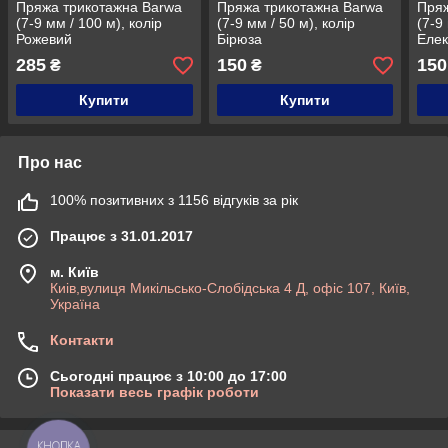
Пряжа трикотажна Barwa
Пряжа трикотажна Barwa
Пряж
(7-9 мм / 100 м), колір
(7-9 мм / 50 м), колір
(7-9
Рожевий
Бірюза
Елек
285
150
150
₴
₴
Купити
Купити
Про нас
100% позитивних з 1156 відгуків за рік
Працює з 31.01.2017
м. Київ
Киів,вулиця Микільсько-Слобідська 4 Д, офіс 107, Київ,
Україна
Контакти
Сьогодні працює з 10:00 до 17:00
Показати весь графік роботи
КНОПКА