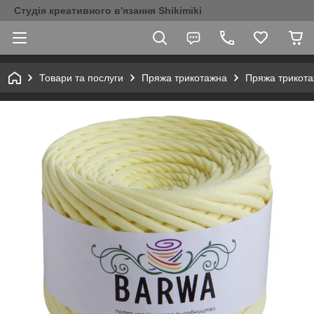
Студія креативного в'язання Shikimiki
Товари та послуги
Пряжа трикотажна
Пряжа трикот