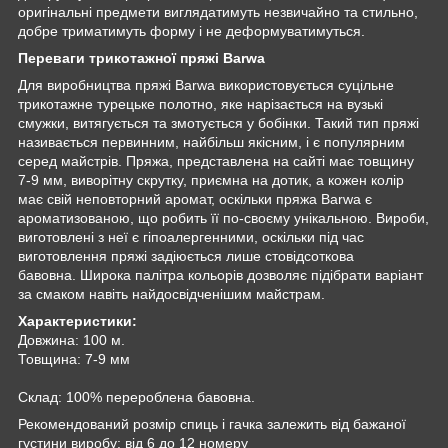
оригінальні предмети виглядатимуть незвичайно та стильно,
добре триматимуть форму і не деформуватимуться.
Переваги трикотажної пряжі Barwa
Для виробництва пряжі Barwa використовується суцільне
трикотажне турецьке полотно, яке нарізається на вузькі
смужки, витягується та змотується у бобінки. Такий тип пряжі
називається первинним, найбільш якісним, і є популярним
серед майстрів. Пряжа, представлена на сайті має товщину
7-9 мм, виворітну скрутку, приємна на дотик, а кожен колір
має свій неповторний аромат, оскільки пряжа Barwa є
ароматизованою, що робить її по-своєму унікальною. Вироби,
виготовлені з неї є гіпоалергенними, оскільки під час
виготовлення пряжі задіюється лише стовідсоткова
бавовна. Широка палітра кольорів дозволяє підібрати варіант
за смаком навіть найдосвідченішим майстрам.
Характеристики:
Довжина: 100 м.
Товщина: 7-9 мм
Склад: 100% перероблена бавовна.
Рекомендований розмір спиць і гачка залежить від бажаної
густини виробу: від 6 до 12 номеру