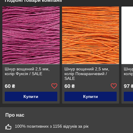
Подібні товари компанії
Шнур вощений 2,5 мм,
Шнур вощений 2,5 мм,
Шнур
колір Фуксія / SALE
колір Помаранчевий /
колі
SALE
60
60
97
₴
₴
₴
Купити
Купити
Про нас
100% позитивних з 1156 відгуків за рік