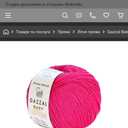
Студія креативного в'язання Shikimiki
Товари та послуги
Пряжа
Літня пряжа
Gazzal Bab