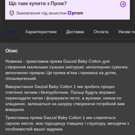
Що таке купити з Пром?
Замовлення під захистом
Опис
Характеристики
Доставка
Оплата
Умови п
Опис
Новинка - трикотажна пряжа Gazzal Baby Cotton для
створення маленьких іграшок амігурумі, мініатюрних сумочок,
витончених прикрас Ця пряжа м'яка і приємна на дотик,
гіпоалергенний.
Використання Gazzal Baby Cotton 1 мм зробить процес
плетіння легким і безтурботним. Пальці будуть вправно
перекладати нитки і формувати петлі, а вузлики, немов по
клацанню, залишаться на шнурку створюючи потрібний вам
візерунок.
Трикотажна пряжа Gazzal Baby Cotton 1 мм славляться
гарною якістю, має підходящу товщину і структуру, виходячи з
особливостей вашої задумки.