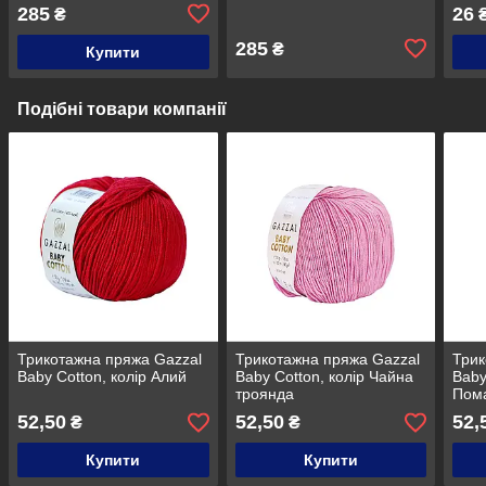
285
26
₴
285
₴
Купити
Подібні товари компанії
Трикотажна пряжа Gazzal
Трикотажна пряжа Gazzal
Трик
Baby Cotton, колір Алий
Baby Cotton, колір Чайна
Baby
троянда
Пом
52,50
52,50
52,
₴
₴
Купити
Купити