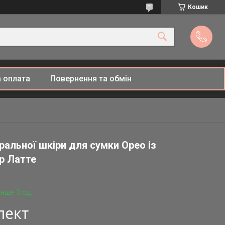
Кошик
 оплата
Повернення та обмін
ральної шкіри для сумки Орео із
р Латте
нше 3 од.
лект