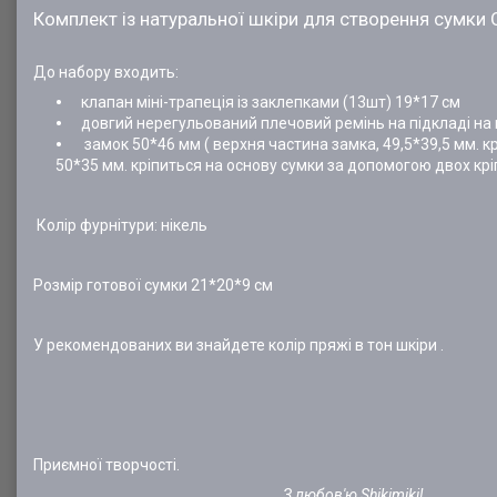
Комплект із натуральної шкіри для створення сумки 
До набору входить:
клапан міні-трапеція із заклепками (13шт) 19*17 см
довгий
нерегульований
плечовий ремінь на підкладі на
замок 50*46 мм ( верхня частина замка, 49,5*39,5 мм. к
50*35 мм. кріпиться на основу сумки за допомогою двох крі
Колір фурнітури: нікель
Розмір готової сумки 21*20*9 см
У рекомендованих ви знайдете колір пряжі в тон шкіри .
Приємної творчості.
З любов'ю Shikimiki!