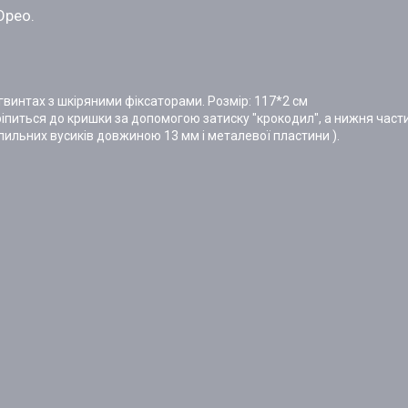
Орео.
 гвинтах з шкіряними фіксаторами. Розмір: 117*2 см
ріпиться до кришки за допомогою затиску "крокодил", а нижня част
пильних вусиків довжиною 13 мм і металевої пластини ).