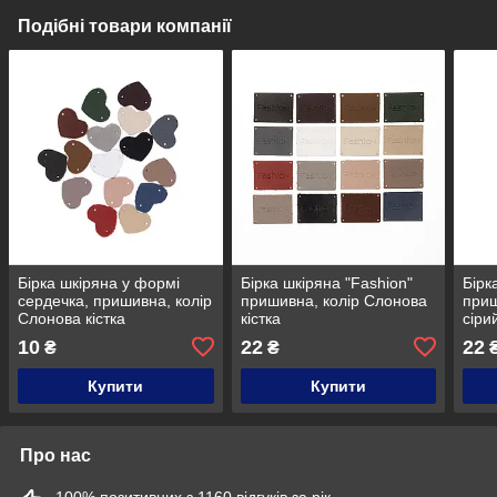
Подібні товари компанії
Бірка шкіряна у формі
Бірка шкіряна "Fashion"
Бірк
сердечка, пришивна, колір
пришивна, колір Слонова
приш
Слонова кістка
кістка
сіри
10
22
22
₴
₴
Купити
Купити
Про нас
100% позитивних з 1160 відгуків за рік