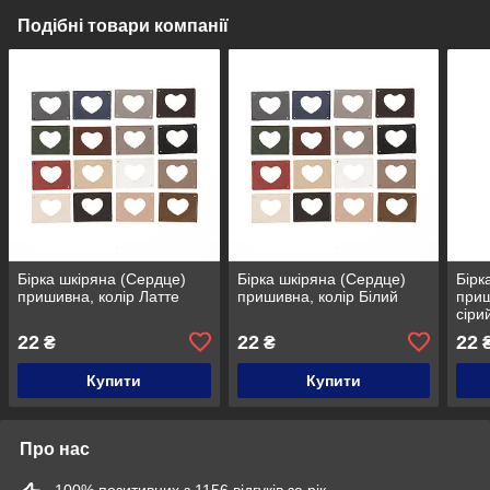
Подібні товари компанії
Бірка шкіряна (Сердце)
Бірка шкіряна (Сердце)
Бірк
пришивна, колір Латте
пришивна, колір Білий
приш
сіри
22
22
22
₴
₴
Купити
Купити
Про нас
100% позитивних з 1156 відгуків за рік