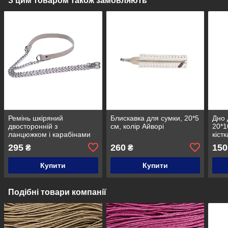
З цим товаром також замовляють
Ремінь шкіряний
Блискавка для сумки, 20*5
Дно 
двосторонній з
см, колір Айворі
20*1
ланцюжком і карабінами
кістк
(125 см), колір Слонової
295
260
150
₴
₴
кістки
Купити
Купити
Подібні товари компанії