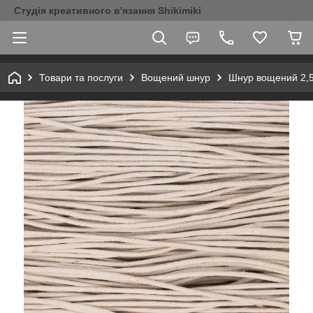
Студія креативного в'язання Shikimiki
Товари та послуги
Вощений шнур
Шнур вощений 2,5