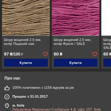
Шнур вощений 2,5 мм,
Шнур вощений 2,5 мм,
Шнур
колір Піщаний хакі
колір Фуксія / SALE
колі
SAL
97
60
60
₴/100 г
₴
Купити
Купити
Про нас
100% позитивних з 1158 відгуків за рік
Працює з 31.01.2017
м. Київ
Киів,вулиця Микільсько-Слобідська 4 Д, офіс 107, Київ,