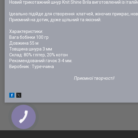
Новий трикотажний шнур Knit Shine Brila виготовлений із італі
Ідеально підійде для створення клатчей, жіночих прикрас, но
Приємний на дотик, дуже щільний та якісний.
Характеристики:
Вага бобінки 100 гр
Довжина 55 м
Товщина шнура 3 мм
Склад: 80% глітер, 20% котон
Рекомендований гачок 3-4 мм.
Виробник : Туреччина
Приємної творчості!
КНОПКА
ЗВ'ЯЗКУ