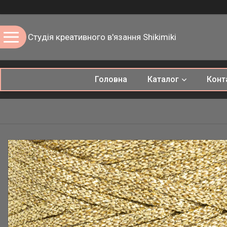
Студія креативного в'язання Shikimiki
Головна
Каталог
Конт