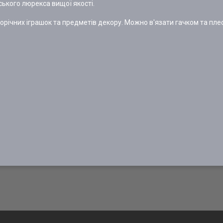
йського люрекса вищої якості.
ворічних іграшок та предметів декору. Можно в'язати гачком та пле