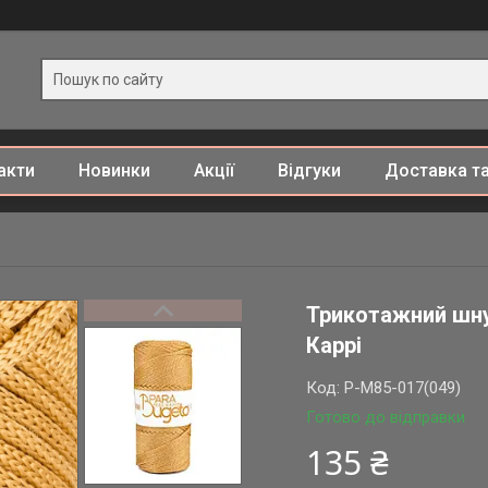
акти
Новинки
Акції
Відгуки
Доставка та
Трикотажний шну
Каррі
Код:
P-M85-017(049)
Готово до відправки
135 ₴