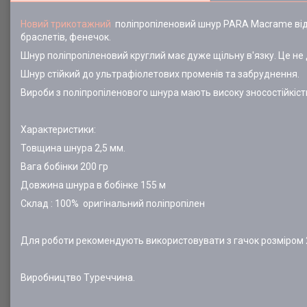
Новий трикотажний
поліпропіленовий шнур PARA Macrame від B
браслетів, фенечок.
Шнур поліпропіленовий круглий має дуже щільну в'язку. Це не
Шнур стійкий до ультрафіолетових променів та забруднення.
Вироби з поліпропіленового шнура мають високу зносостійкість
Характеристики:
Товщина шнура 2,5 мм.
Вага бобінки 200 гр
Довжина шнура в бобінке 155 м
Склад : 100% оригінальний поліпропілен
Для роботи рекомендують використовувати з гачок розміром 2
Виробництво Туреччина.