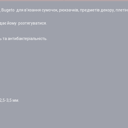
ugeto для в'язання сумочок, рюкзачків, предметів декору, плетін
 дає йому розтягуватися.
 та антибактеріальність.
,5-3,5 мм.