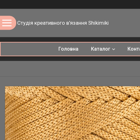
Студія креативного в'язання Shikimiki
Головна
Каталог
Конт