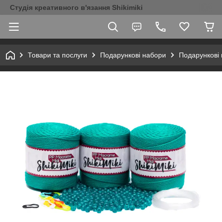
Студія креативного в'язання Shikimiki
Товари та послуги
Подарункові набори
Подарункові 