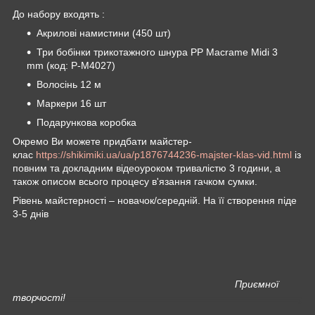
До набору входять :
Акрилові намистини (450 шт)
Три бобінки трикотажного шнура PP Macrame Midi 3
mm (код: P-M4027)
Волосінь 12 м
Маркери 16 шт
Подарункова коробка
Окремо Ви можете придбати майстер-
клас
https://shikimiki.ua/ua/p1876744236-majster-klas-vid.html
із
повним та докладним відеоуроком тривалістю 3 години, а
також описом всього процесу в'язання гачком сумки.
Рівень майстерності – новачок/середній. На її створення піде
3-5 днів
Приємної
творчості!