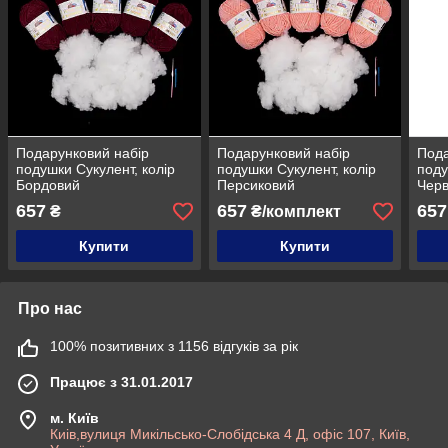
Подарунковий набір
Подарунковий набір
Пода
подушки Сукулент, колір
подушки Сукулент, колір
поду
Бордовий
Персиковий
Чер
657
657
657
₴
₴/комплект
Купити
Купити
Про нас
100% позитивних з 1156 відгуків за рік
Працює з 31.01.2017
м. Київ
Киів,вулиця Микільсько-Слобідська 4 Д, офіс 107, Київ,