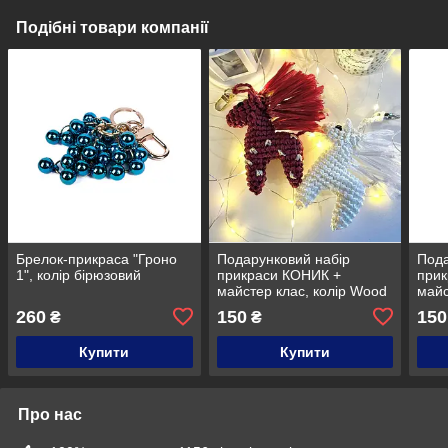
Подібні товари компанії
Брелок-прикраса "Гроно
Подарунковий набір
Пода
1", колір бірюзовий
прикраси КОНИК +
при
майстер клас, колір Wood
майс
pepp
260
150
150
₴
₴
Купити
Купити
Про нас