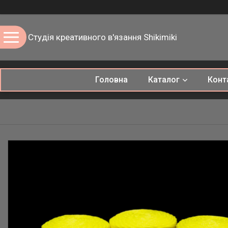
Студія креативного в'язання Shikimiki
Головна
Каталог
Конт