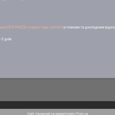
/ua/p1876744236-majster-klas-vid.html
із повним та докладним відео
-5 днів
Сайт створений на маркетплейсі
Prom.ua