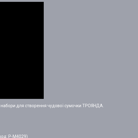
с набори для створення чудової сумочки ТРОЯНДА.
код: P-M4029)