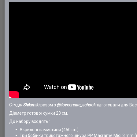
Студія
Shikimiki
разом з
@ilovecreate_school
підготували для Ва
Діаметр готової сумки 23 см.
До набору входять :
Акрилові намистини (450 шт)
Три бобінки трикотажного шнура PP Macrame Midi 3 mm (