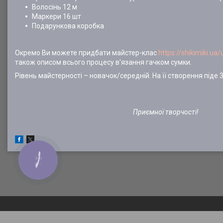
Волосінь 12 м
Маркери 16 шт
Подарункова коробка
Окремо Ви можете придбати майстер-клас
https://shikimiki.ua
також описом всього процесу в'язання гачком сумки.
Рівень майстерності – новачок/середній. На її створення піде 3
Приємної творчості!
КНОПКА
ЗВ'ЯЗКУ