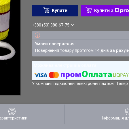
Купити
Купити з
+380 (50) 380-67-75
повернення товару протягом 14 днів
за рахун
У компанії підключені електронні платежі. Тепе
арактеристики
Інформація д