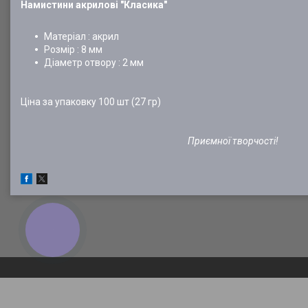
Намистини акрилові "Класика"
Матеріал : акрил
Розмір : 8 мм
Діаметр отвору : 2 мм
Ціна за упаковку 100 шт (27 гр)
Приємної творчості!
КНОПКА
ЗВ'ЯЗКУ