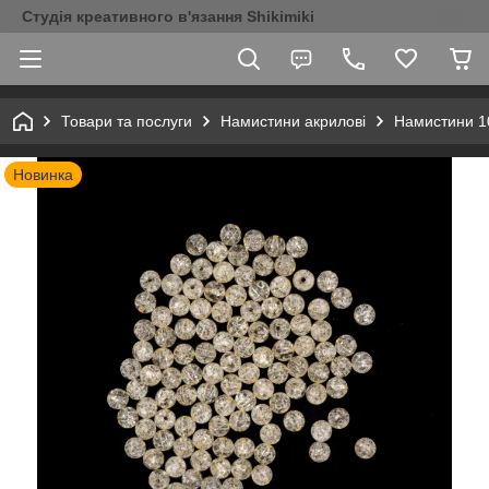
Студія креативного в'язання Shikimiki
Товари та послуги
Намистини акрилові
Намистини 1
Новинка