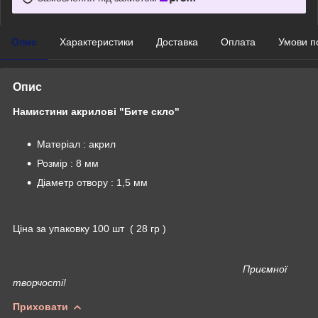
Опис
Характеристики
Доставка
Оплата
Умови п
Опис
Намистини акрилові "Бите скло"
Матеріал : акрил
Розмір : 8 мм
Діаметр отвору : 1,5 мм
Ціна за упаковку 100 шт ( 28 гр )
Приємної
творчості!
Приховати