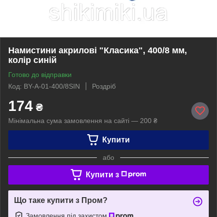
Намистини акрилові "Класика", 400/8 мм,
колір синій
Готово до відправки
Код: BY-A-01-400/8SIN
Роздріб
174
₴
Мінімальна сума замовлення на сайті — 200 ₴
Купити
або
Купити з
Що таке купити з Пром?
Замовлення під захистом