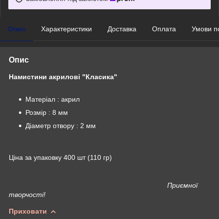
Опис
Характеристики
Доставка
Оплата
Умови п
Опис
Намистини акрилові "Класика"
Матеріал : акрил
Розмір : 8 мм
Діаметр отвору : 2 мм
Ціна за упаковку 400 шт (110 гр)
Приємної
творчості!
Приховати