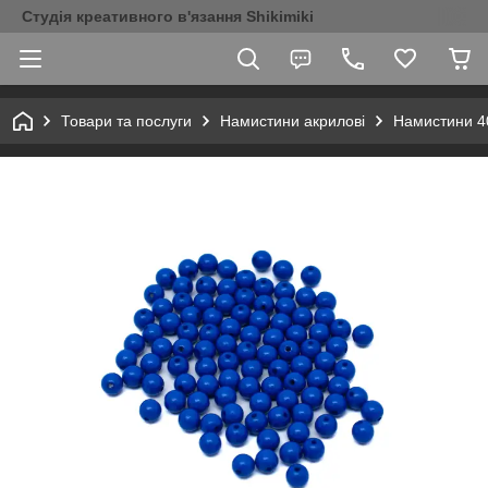
Студія креативного в'язання Shikimiki
Товари та послуги
Намистини акрилові
Намистини 4