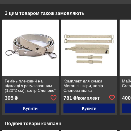
З цим товаром також замовляють
Ремінь плечовий на
Комплект для сумки
Майс
підкладі з регулюванням
Меган зі шкіри, колір
Crea
(120*2 см), колір Слонової
Слонова кістка
кістки
395
781
400
₴
₴/комплект
Купити
Купити
Подібні товари компанії