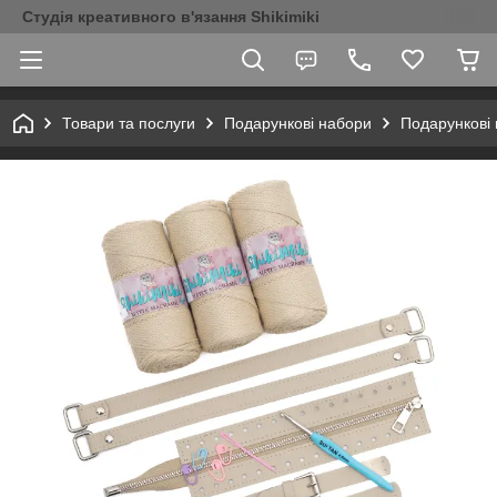
Студія креативного в'язання Shikimiki
Товари та послуги
Подарункові набори
Подарункові 