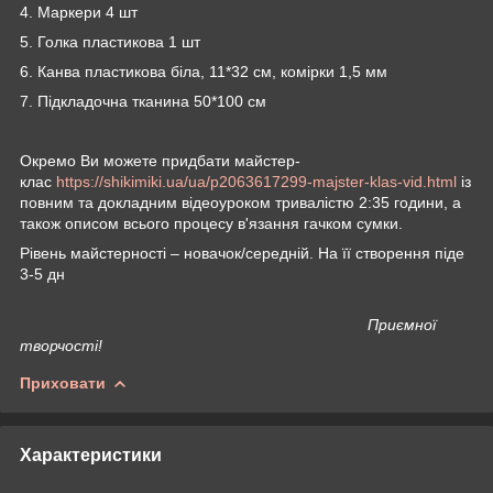
4. Маркери 4 шт
5. Голка пластикова 1 шт
6. Канва пластикова біла, 11*32 см, комірки 1,5 мм
7. Підкладочна тканина 50*100 см
Окремо Ви можете придбати майстер-
клас
https://shikimiki.ua/ua/p2063617299-majster-klas-vid.html
із
повним та докладним відеоуроком тривалістю 2:35 години, а
також описом всього процесу в'язання гачком сумки.
Рівень майстерності – новачок/середній. На її створення піде
3-5 дн
Приємної
творчості!
Приховати
Характеристики