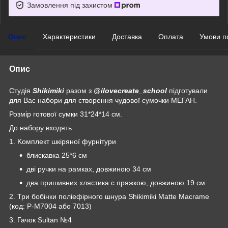
Замовлення під захистом
Опис
Характеристики
Доставка
Оплата
Умови п
Опис
Студія
Shikimiki
разом з
@ilovecreate_school
підготували
для Вас набори для створення чудової сумочки МЕГАН.
Розмір готової сумки 31*24*14 см.
До набору входять :
1. Kомплект шкіряної фурнітури
блискавка 25*6 см
дві ручки на рамках, довжиною 34 см
два пришивних хлястика с пряжкою, довжиною 19 см
2. Три бобінки поліефірного шнура Shikimiki Matte Macrame
(код: P-M7004 або 7013)
3. Гачок Sultan №4