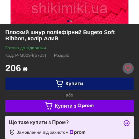
Плоский шнур поліефірний Bugeto Soft
Ribbon, колір Алий
Готово до відправки
Код: P-M8094(5703)
Роздріб
206
₴
Купити
або
Купити з
Що таке купити з Пром?
Замовлення під захистом