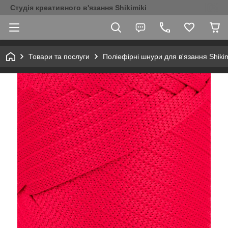
Студія креативного в'язання Shikimiki
Товари та послуги
Поліефірні шнури для в'язання Shikim