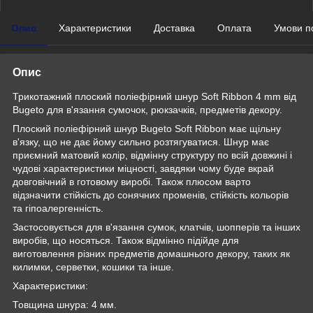
Опис
Характеристики
Доставка
Оплата
Умови п
Опис
Трикотажний плоский поліефірний шнур Soft Ribbon 4 mm від
Bugeto для в'язання сумочок, рюкзачків, предметів декору.
Плоский поліефірний шнур Bugeto Soft Ribbon має щільну
в'язку, що не дає йому сильно розтягуватися. Шнур має
приємний матовий колір, відмінну структуру по всій довжині і
чудові характеристики міцності, завдяки чому буде вкрай
довговічний в готовому виробі. Також плюсом варто
відзначити стійкість до сонячних променів, стійкість кольорів
та гіпоалергенність.
Застосовується для в'язання сумок, клатчів, шопперів та інших
виробів, що носяться. Також відмінно підійде для
виготовлення різних предметів домашнього декору, таких як
килимки, серветки, кошики та інше.
Характеристики:
Товщина шнура: 4 мм.