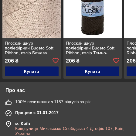
Плоский шнур
Плоский шнур
Пло
поліефірний Bugeto Soft
поліефірний Bugeto Soft
полі
Ribbon, колір Бежева
Ribbon, колір Темно-
Ribb
пудра2
каштановий
206
206
206
₴
₴
Купити
Купити
Про нас
100% позитивних з 1157 відгуків за рік
Працює з 31.01.2017
м. Київ
Киів,вулиця Микільсько-Слобідська 4 Д, офіс 107, Київ,
Україна