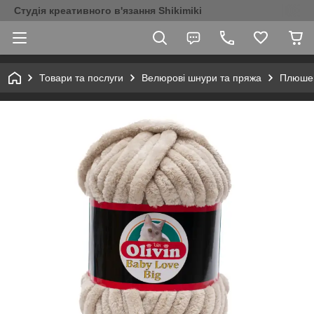
Студія креативного в'язання Shikimiki
Товари та послуги
Велюрові шнури та пряжа
Плюшев