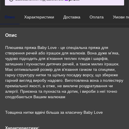
Опис
Характеристики
Доставка
Оплата
Умови п
Опис
Плюшева пряжа Baby Love - це спеціальна пряжа для
створення речей або іграшок для малюків. Вона дуже м'яка,
чудово підходить для в'язання теплих пледів і шарфів,
затишних і пухнастих дитячих речей, а також милих іграшок.
Має оптимальний розмір для в'язання гачком та спицями,
гарну структуру нитки та щільну посадку ворсу, що збереже
гарний вигляд виробу надовго. Виготовлена вона з поліестеру
преміальної якості, а отже, не викличе роздратування чи
алергії. Приємна та пухнаста на дотик, і вироби з неї точно
сподобаються Вашим малюкам
Товщина нитки вдвічі більша за класичну Baby Love
Характеристики: