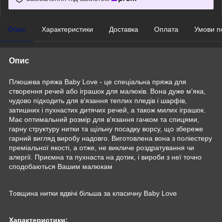
Опис
Характеристики
Доставка
Оплата
Умови п
Опис
Плюшева пряжа Baby Love - це спеціальна пряжа для
створення речей або іграшок для малюків. Вона дуже м'яка,
чудово підходить для в'язання теплих пледів і шарфів,
затишних і пухнастих дитячих речей, а також милих іграшок.
Має оптимальний розмір для в'язання гачком та спицями,
гарну структуру нитки та щільну посадку ворсу, що збереже
гарний вигляд виробу надовго. Виготовлена вона з поліестеру
преміальної якості, а отже, не викличе роздратування чи
алергії. Приємна та пухнаста на дотик, і вироби з неї точно
сподобаються Вашим малюкам
Товщина нитки вдвічі більша за класичну Baby Love
Характеристики: