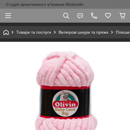
Студія креативного в'язання Shikimiki
Товари та послуги
Велюрові шнури та пряжа
Плюшев