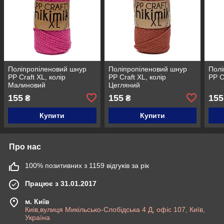
Поліпропіленовий шнур
Поліпропіленовий шнур
Полі
PP Craft XL, колір
PP Craft XL, колір
PP C
Малиновий
Цегляний
155
155
155
₴
₴
Купити
Купити
Про нас
100% позитивних з 1159 відгуків за рік
Працює з 31.01.2017
м. Київ
Киів,вулиця Микільсько-Слобідська 4 Д, офіс 107, Київ,
Україна