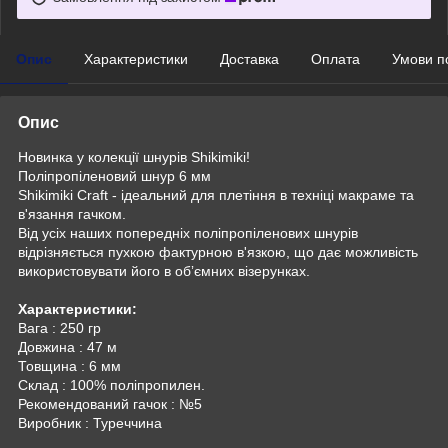
Опис
Характеристики
Доставка
Оплата
Умови п
Опис
Новинка у колекції шнурів Shikimiki!
Поліпропіленовий шнур 6 мм
Shikimiki Craft - ідеальний для плетіння в техніці макраме та
в'язання гачком.
Від усіх наших попередніх поліпропіленових шнурів
відрізняється пухкою фактурною в'язкою, що дає можливість
використовувати його в обʼємних візерунках.
Характеристики:
Вага : 250 гр
Довжина : 47 м
Товщина : 6 мм
Склад : 100% поліпропилен.
Рекомендований гачок : №5
Виробник : Туреччина