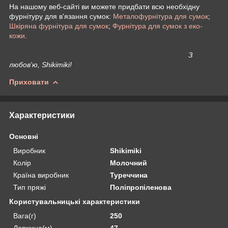
На нашому веб-сайті ви можете придбати всю необхідну
фурнітуру для в'язання сумок:
Металофурнітура для сумок
;
Шкіряна фурнітура для сумок
;
Фурнітура для сумок з еко-
кожи
.
З
любов'ю, Shikimiki!
Приховати
Характеристики
Основні
Виробник
Shikimiki
Колір
Молочний
Країна виробник
Туреччина
Тип пряжі
Поліпропіленова
Користувальницькі характеристики
Вага(г)
250
Довжина(м)
47