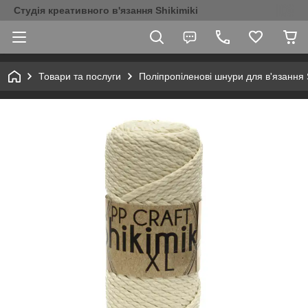
Студія креативного в'язання Shikimiki
Товари та послуги
Поліпропіленові шнури для в'язання S