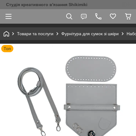
Студія креативного в'язання Shikimiki
Товари та послуги
Фурнітура для сумок зі шкіри
Набо
Топ