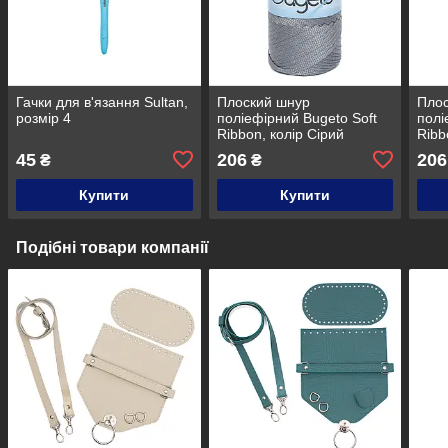
Гачки для в'язання Sultan,
Плоский шнур
Пло
розмір 4
поліефірний Bugeto Soft
полі
Ribbon, колір Сірий
Ribb
сіри
45
206
206
₴
₴
Купити
Купити
Подібні товари компанії