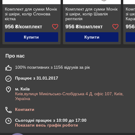
Комплект для сумки Монік
Комплект для сумки Монік
Комп
зі шкіри, колір Слонова
зі шкіри, колір Шавлія
зі шк
кістка
рептилія
Кар
956
956
956
₴/комплект
₴/комплект
Купити
Купити
Про нас
100% позитивних з 1156 відгуків за рік
Працює з 31.01.2017
м. Київ
Киів,вулиця Микільсько-Слобідська 4 Д, офіс 107, Київ,
Україна
Контакти
Сьогодні працює з 10:00 до 17:00
Показати весь графік роботи