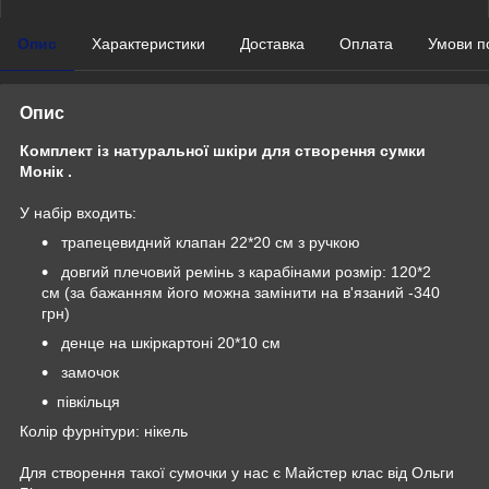
Опис
Характеристики
Доставка
Оплата
Умови п
Опис
Комплект із натуральної шкіри для створення сумки
Монік .
У набір входить:
трапецевидний клапан 22*20 см з ручкою
довгий плечовий ремінь з карабінами розмір: 120*2
см (за бажанням його можна замінити на в'язаний -340
грн)
денце на шкіркартоні 20*10 см
замочок
півкільця
Колір фурнітури: нікель
Для створення такої сумочки у нас є Майстер клас від Ольги