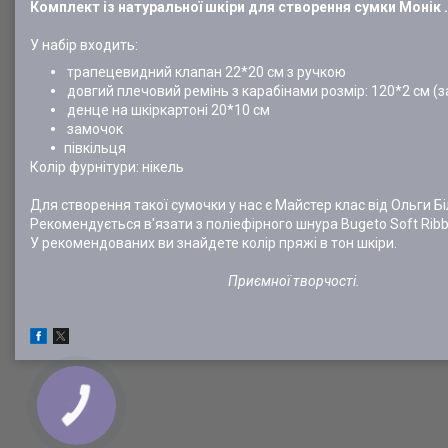
Комплект із натуральної шкіри для створення сумки Монік .
У набір входить:
трапецевидний клапан 22*20 см з ручкою
довгий плечовий ремінь з карабінами розмір: 120*2 см (з
денце на шкіркартоні 20*10 см
замочок
півкільця
Колір фурнітури: нікель
Для створення такої сумочки у нас є Майстер клас від Ольги Бі
Рекомендується в'язати з поліефірного шнура Bugeto Soft Ribb
У рекомендованих ви знайдете колір пряжі в тон шкіри.
Приємної творчості.
КНОПКА
ЗВ'ЯЗКУ