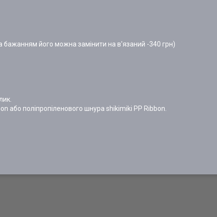
а бажанням його можна замінити на в'язаний -340 грн)
лик.
on або поліпропіленового шнура shikimiki PP Ribbon.