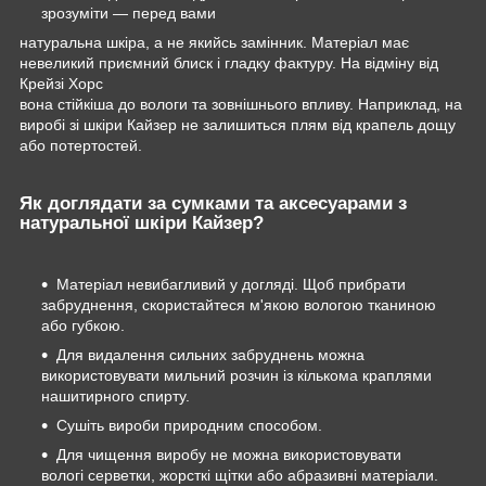
зрозуміти — перед вами
натуральна шкіра, а не якийсь замінник. Матеріал має
невеликий приємний блиск і гладку фактуру. На відміну від
Крейзі Хорс
вона стійкіша до вологи та зовнішнього впливу. Наприклад, на
виробі зі шкіри Кайзер не залишиться плям від крапель дощу
або потертостей.
Як доглядати за сумками та аксесуарами з
натуральної шкіри Кайзер?
Матеріал невибагливий у догляді. Щоб прибрати
забруднення, скористайтеся м'якою вологою тканиною
або губкою.
Для видалення сильних забруднень можна
використовувати мильний розчин із кількома краплями
нашитирного спирту.
Сушіть вироби природним способом.
Для чищення виробу не можна використовувати
вологі серветки, жорсткі щітки або абразивні матеріали.