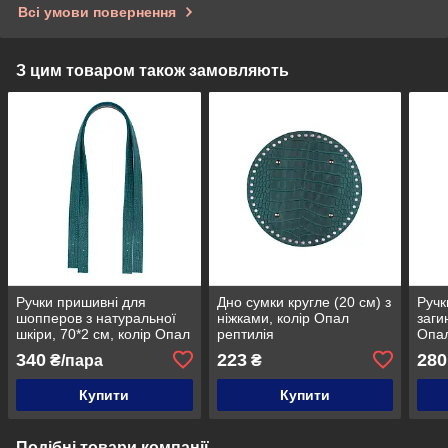
Всі умови повернення
З цим товаром також замовляють
Ручки пришивні для
Дно сумки кругле (20 см) з
Ручк
шопперов з натуральної
ніжками, колір Опал
заги
шкіри, 70*2 см, колір Опал
рептилія
Опал
рептилія
340
223
280
₴/пара
₴
Купити
Купити
Подібні товари компанії