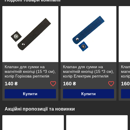
Клапан для сумки на
Клапан для сумки на
Клап
магнітній кнопці (15 *3 см),
магнітній кнопці (15 *3 см),
магн
колір Горіхова рептилія
колір Електрик рептилія
колі
140
160
160
₴
₴
Купити
Купити
Акційні пропозиції та новинки