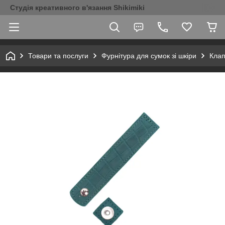
Студія креативного в'язання Shikimiki
Товари та послуги
Фурнітура для сумок зі шкіри
Клап