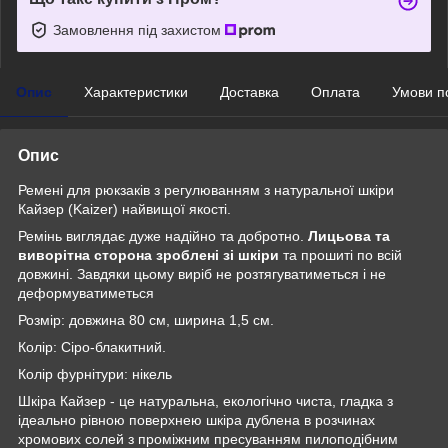
Замовлення під захистом
Опис
Характеристики
Доставка
Оплата
Умови п
Опис
Ремені для рюкзаків з регулюванням з натуральної шкіри
Кайзер (Kaizer) найвищої якості.
Ремінь виглядає дуже надійно та добротно.
Лицьова та
виворітна сторона
зроблені зі шкіри
та прошиті по всій
довжині. Завдяки цьому виріб не розтягуватиметься і не
деформуватиметься
Розмір: довжина 80 см, ширина 1,5 см.
Колір: Сіро-блакитний.
Колір фурнітури: нікель
Шкіра Кайзер - це натуральна, екологічно чиста, гладка з
ідеально рівною поверхнею шкіра дублена в розчинах
хромових солей з проміжним пресуванням пилоподібним