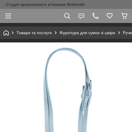
Студія креативного в'язання Shikimiki
Товари та послуги
Фурнітура для сумок зі шкіри
Ручк