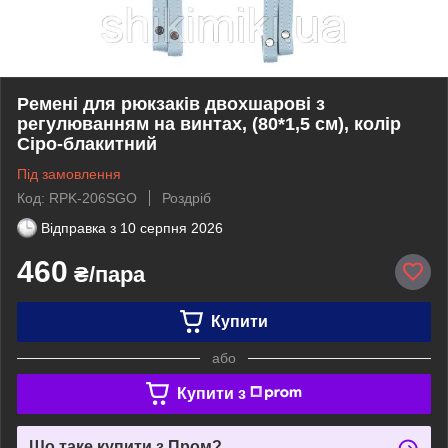
Ремені для рюкзаків двохшарові з
регулюванням на винтах, (80*1,5 см), колір
Сіро-блакитний
Під замовлення
Код: RPK-206SGO
Роздріб
Відправка з
10 серпня 2026
460
₴/пара
Купити
або
Купити з
Що таке купити з Пром?