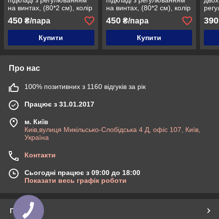
підкладі з регулюванням
підкладі з регулюванням
двох
на винтах, (80*2 см), колір
на винтах, (80*2 см), колір
регу
Жовтий
Бордова рептилія
(80*
450
450
390
₴/пара
₴/пара
Купити
Купити
Про нас
100% позитивних з 1160 відгуків за рік
Працює з 31.01.2017
м. Київ
Киів,вулиця Микільсько-Слобідська 4 Д, офіс 107, Київ,
Україна
Контакти
Сьогодні працює з 09:00 до 18:00
Показати весь графік роботи
Про нас
КНОПКА
ЗВ'ЯЗКУ