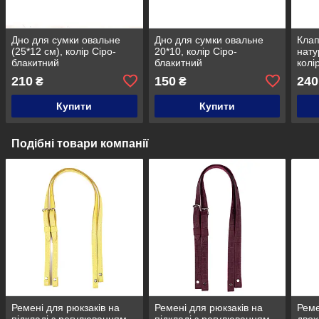
Дно для сумки овальне
Дно для сумки овальне
Клап
(25*12 см), колір Сіро-
20*10, колір Сіро-
нату
блакитний
блакитний
колі
210
150
240
₴
₴
Купити
Купити
Подібні товари компанії
Ремені для рюкзаків на
Ремені для рюкзаків на
Реме