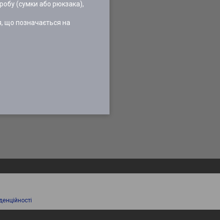
робу (сумки або рюкзака),
я, що позначається на
денційності