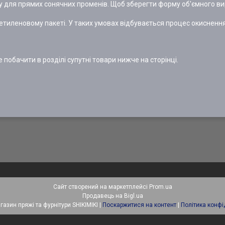
у для прямих сонячних променів. Щоб зберегти форму об'ємного ви
етиленовому пакеті. У таких умовах відбувається процес окисненн
 побачити в розділі супутні товари нижче на сторінці.
Сайт створений на маркетплейсі
Prom.ua
Продавець на Bigl.ua
Інтернет-магазин пряжі та фурнітури SHIKIMIKI |
Поскаржитися на контент
|
Політика конфі