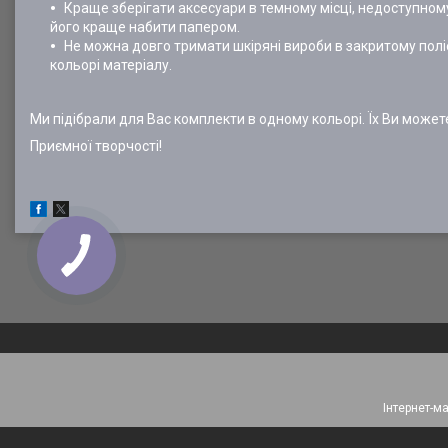
Краще зберігати аксесуари в темному місці, недоступном
його краще набити папером.
Не можна довго тримати шкіряні вироби в закритому полі
кольорі матеріалу.
Ми підібрали для Вас комплекти в одному кольорі. Їх Ви можете
Приємної творчості!