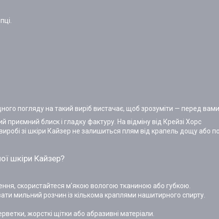
пці.
Одного погляду на такий виріб вистачає, щоб зрозуміти — перед вам
й приємний блиск і гладку фактуру. На відміну від Крейзі Хорс
 виробі зі шкіри Кайзер не залишиться плям від крапель дощу або п
ої шкіри Кайзер?
ення, скористайтеся м'якою вологою тканиною або губкою.
ти мильний розчин із кількома краплями нашитирного спирту.
ветки, жорсткі щітки або абразивні матеріали.