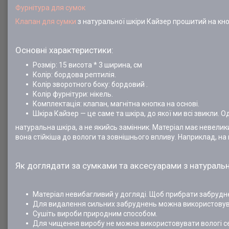
Фурнітура для сумок
Клапан для сумки
з натуральної шкіри Кайзер прошитий на кно
Основні характеристики:
Розмір: 15 висота * 3 ширина, см
Колір: бордова рептилія.
Колір зворотного боку: бордовий .
Колір фурнітури: нікель.
Комплектація: клапан, магнітна кнопка на основі.
Шкіра Кайзер — це саме та шкіра, до якої ми всі звикли. 
натуральна шкіра, а не якийсь замінник. Матеріал має невелики
вона стійкіша до вологи та зовнішнього впливу. Наприклад, на
Як доглядати за сумками та аксесуарами з натуральн
Матеріал невибагливий у догляді. Щоб прибрати забрудн
Для видалення сильних забруднень можна використовува
Сушіть вироби природним способом.
Для чищення виробу не можна використовувати вологі сер