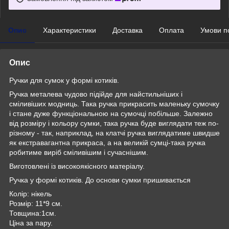
Опис
Характеристики
Доставка
Оплата
Умови п
Опис
Ручки для сумок у формі котиків.
Ручка металева чудово підійде для найстильніших і
сміливіших модниць. Така ручка прикрасить маленьку сумочку
і стане дуже функціональною на сумочці побільше. Залежно
від розміру і кольору сумки, така ручка буде виглядати теж по-
різному - так, наприклад, на клатчі ручка виглядатиме швидше
як екстравагантна прикраса, а на великій сумці-така ручка
робитиме виріб сміливішим і сучаснішим.
Виготовлені із високоякісного матеріалу.
Ручка у формі котиків. До основи сумки пришивається
Колір: нікель
Розмір: 11*9 см.
Товщина:1см.
Ціна за пару.