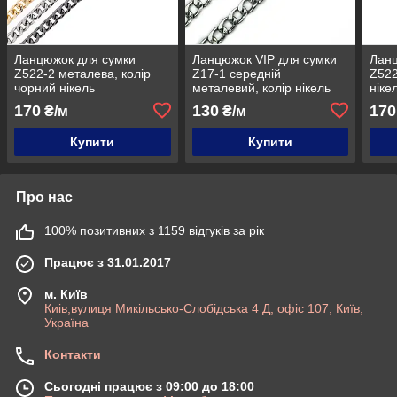
Ланцюжок для сумки
Ланцюжок VIP для сумки
Ланц
Z522-2 металева, колір
Z17-1 середній
Z522
чорний нікель
металевий, колір нікель
ніке
170
130
170
₴/м
₴/м
Купити
Купити
Про нас
100% позитивних з 1159 відгуків за рік
Працює з 31.01.2017
м. Київ
Киів,вулиця Микільсько-Слобідська 4 Д, офіс 107, Київ,
Україна
Контакти
Сьогодні працює з 09:00 до 18:00