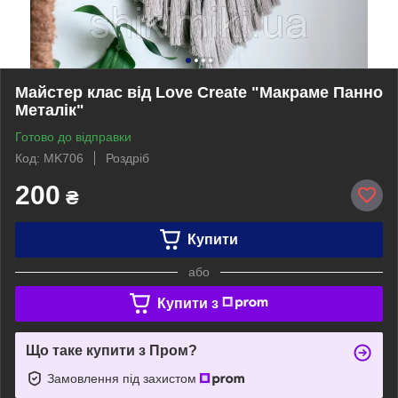
Майстер клас від Love Create "Макраме Панно
Металік"
Готово до відправки
Код: MK706
Роздріб
200
₴
Купити
або
Купити з
Що таке купити з Пром?
Замовлення під захистом