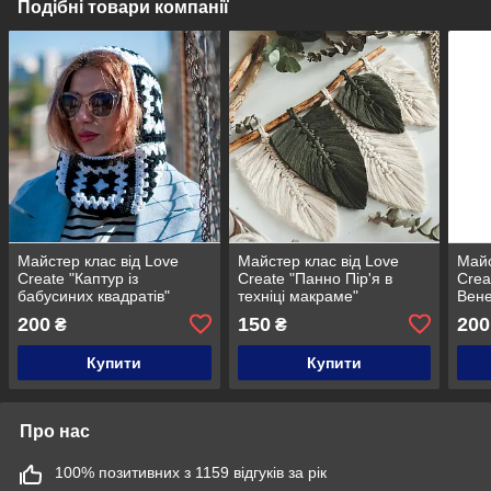
Подібні товари компанії
Майстер клас від Love
Майстер клас від Love
Майс
Create "Каптур із
Create "Панно Пір'я в
Crea
бабусиних квадратів"
техніці макраме"
Вен
200
150
200
₴
₴
Купити
Купити
Про нас
100% позитивних з 1159 відгуків за рік