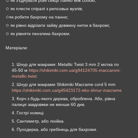
✩ як з'єднувати різні секції панно між собою;
✩ як плести спіралі з репсовых вузлів;
✩як робити бахрому на панно;
✩ як рівно відрізати зайву довжину ниток в бахромі;
✩ як рівняти пензлика бахроми.
Матеріали:
Шнур для макраме: Metallic Twist 3 mm 2 мотка по
45-50 м
https://shikimiki.com.ua/g94124705-maccaroni-
metallic-twist
.
Шнур для макраме Shikimiki Macrame cord 5 mm
https://shikimiki.com.ua/g45423172-eko-shnur-macrame
Корч з будь-якого дерева, оброблена. Або, рівна
палиця завдовжки не менше 60 див.
Гострі ножиці.
Сантиметр, або лінійка.
Пуходерка, або гребінець для бахроми.