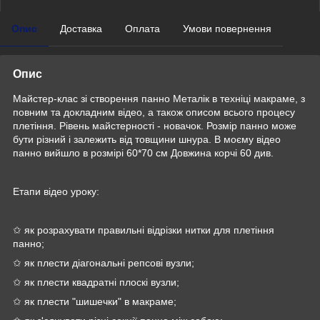
Опис
Доставка
Оплата
Умови повернення
Опис
Майстер-клас зі створення панно Металік в техніці макраме, з
повним та докладним відео, а також описом всього процесу
плетіння. Рівень майстерності - новачок. Розмір панно може
бути різний і залежить від товщини шнура. В моєму відео
панно вийшло в розмірі 60*70 см Довжина корчі 60 див.
Етапи відео уроку:
✩ як розрахувати правильні відрізки нитки для плетіння
панно;
✩ як плести діагональні репсові вузли;
✩ як плести квадратні плоскі вузли;
✩ як плести "шишечки" в макраме;