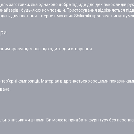
ль заготовки, яка однаково добре підійде для декількох видів рук
айзерів і будь-яких композицій. Пристосування відрізняється під
дить для плетіння. Інтернет-магазин Shikimiki пропонує вигідні ум
ери
аним краєм відмінно підходить для створення:
тер'єрні композиції. Матеріал відрізняється хорошими показниками с
ована.
мально низькими цінами. Ви можете придбати фурнітуру без перепла