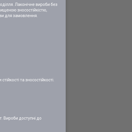
оділля. Лаконічне вироби без
вищеною зносостійкістю,
ови для замовлення.
тійкості та зносостійкості.
т. Вироби доступні до