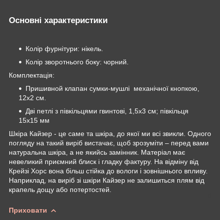
Основні характеристики
Колір фурнітури: нікель.
Колір зворотнього боку: чорний.
Комплектація:
Пришивной клапан сумки-мушлі механічної кнопкою,
12х2 см.
Дві петлі з півкільцями гвинтові, 1,5х3 см; півкільця
15х15 мм
Шкіра Кайзер - це саме та шкіра, до якої ми всі звикли. Одного
погляду на такий виріб вистачає, щоб зрозуміти – перед вами
натуральна шкіра, а не якийсь замінник. Матеріал має
невеликий приємний блиск і гладку фактуру. На відміну від
Крейзі Хорс вона більш стійка до вологи і зовнішнього впливу.
Наприклад, на виріб зі шкіри Кайзер не залишиться плям від
крапель дощу або потертостей.
Приховати