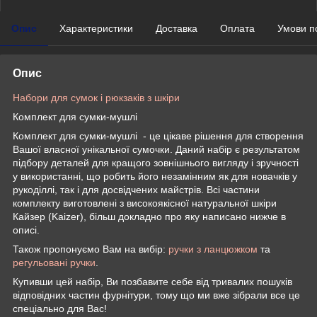
Опис
Характеристики
Доставка
Оплата
Умови п
Опис
Набори для сумок і рюкзаків з шкіри
Комплект для сумки-мушлі
Комплект для сумки-мушлі - це цікаве рішення для створення
Вашої власної унікальної сумочки. Даний набір є результатом
підбору деталей для кращого зовнішнього вигляду і зручності
у використанні, що робить його незамінним як для новачків у
рукоділлі, так і для досвідчених майстрів. Всі частини
комплекту виготовлені з високоякісної натуральної шкіри
Кайзер (Kaizer), більш докладно про яку написано нижче в
описі.
Також пропонуємо Вам на вибір:
ручки з ланцюжком
та
регульовані ручки
.
Купивши цей набір, Ви позбавите себе від тривалих пошуків
відповідних частин фурнітури, тому що ми вже зібрали все це
спеціально для Вас!