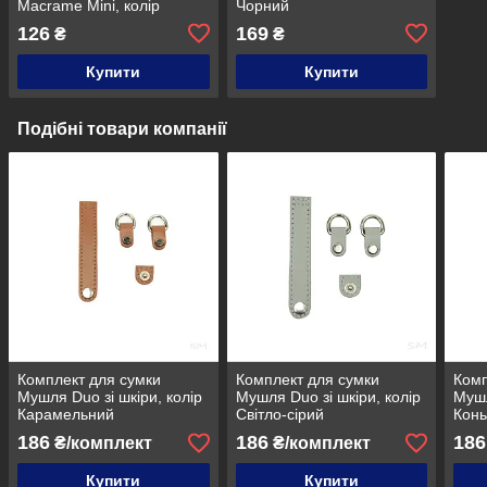
Macrаme Mini, колір
Чорний
Чорний
126
169
₴
₴
Купити
Купити
Подібні товари компанії
Комплект для сумки
Комплект для сумки
Комп
Мушля Duo зі шкіри, колір
Мушля Duo зі шкіри, колір
Мушл
Карамельний
Світло-сірий
Кон
186
186
186
₴/комплект
₴/комплект
Купити
Купити