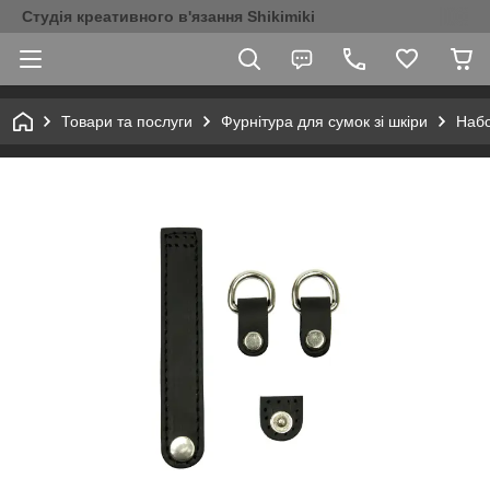
Студія креативного в'язання Shikimiki
Товари та послуги
Фурнітура для сумок зі шкіри
Набо