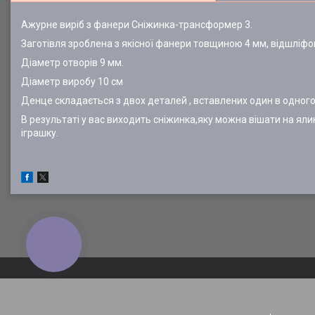
Ажурне виріб з фанери Сніжинка-трансформер 3.
Заготівля зроблена з якісної фанери товщиною 4 мм, відшліфо
Діаметр отворів 9 мм.
Діаметр виробу 10 см
Денце складається з двох деталей , вставлених один в одного
В результаті у вас виходить сніжинка,яку можна вішати на яли
іграшку.
КНОПКА
ЗВ'ЯЗКУ