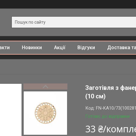
акти
Новинки
Акції
Відгуки
Доставка та
Заготівля з фан
(10 см)
Код:
FN-KA10/73(100281
Готово до відправки
33 ₴/компл