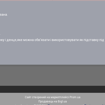
вана.
.
нку і денце,яке можна обв'язати і використовувати як підставку під
Сайт створений на маркетплейсі
Prom.ua
Продавець на Bigl.ua