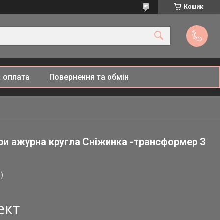
Кошик
 оплата
Повернення та обмін
ери ажурна кругла Сніжинка -трансформер 3
)
ект