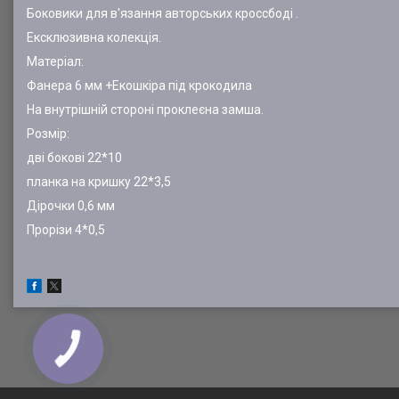
Боковики для в'язання авторських кроссбоді .
Ексклюзивна колекція.
Матеріал:
Фанера 6 мм +Екошкіра під крокодила
На внутрішній стороні проклеєна замша.
Розмір:
дві бокові 22*10
планка на кришку 22*3,5
Дірочки 0,6 мм
Прорізи 4*0,5
КНОПКА
ЗВ'ЯЗКУ