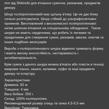
mm від Shikimiki для в'язання сумочок, рюкзачків, предметів
декору.
Шнур поліпропіленовий має щільну в'язку. Це не дає йому
сильно розтягуватися. Шнур стійкий до ультрафіолетових
променів .Виготовлений з високоякісної поліпропіленової
нитки шляхом в'язання на спеціальному обладнанні . Також
шнури не мають сердечника, що робить їх легкими та
придатними для створення сумок, рюкзаків, авосек, клатчів та
інших подібних аксесуарів.
Вироби з поліпропіленового шнура відмінно тримають форму
і мають високу зносостійкість, нестираемость і
антибактеріальність.
Крім сумок з даного шнура можна в'язати або плести в техніці
макраме панно, кашпо, килимки, пуфи та інші предмети
декору та інтер'єру.
Характеристики:
Довжина: 82 м.
Товщина: 4 мм
Вага бобіни: 250 г.
Склад: 100% поліпропілен.
Рекомендований розмір спиць та гачка 4,5-5,5 мм
Виробник: Туреччина.