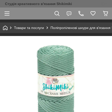
Студія креативного в'язання Shikimiki
Товари та послуги
Поліпропіленові шнури для в'язання S