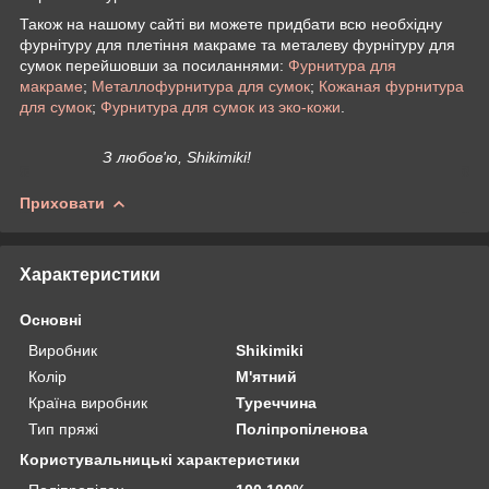
Також на нашому сайті ви можете придбати всю необхідну
фурнітуру для плетіння макраме та металеву фурнітуру для
сумок перейшовши за посиланнями:
Фурнитура для
макраме
;
Металлофурнитура для сумок
;
Кожаная фурнитура
для сумок
;
Фурнитура для сумок из эко-кожи
.
З любов'ю, Shikimiki!
Приховати
Характеристики
Основні
Виробник
Shikimiki
Колір
М'ятний
Країна виробник
Туреччина
Тип пряжі
Поліпропіленова
Користувальницькі характеристики