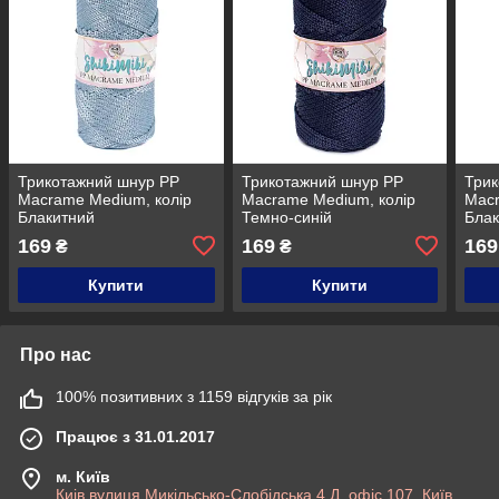
Трикотажний шнур PP
Трикотажний шнур PP
Трик
Macrame Medium, колір
Macrame Medium, колір
Macr
Блакитний
Темно-синій
Блак
169
169
169
₴
₴
Купити
Купити
Про нас
100% позитивних з 1159 відгуків за рік
Працює з 31.01.2017
м. Київ
Киів,вулиця Микільсько-Слобідська 4 Д, офіс 107, Київ,