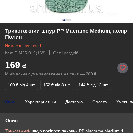
Трикотажний шнур PP Macrame Medium, колір
Полин
Немає в наявності
Код: P-M25-019(168)
Опт і роздріб
169
₴
Мінімальна сума замовлення на сайті — 200 ₴
160 ₴
від 4 шт.
152 ₴
від 8 шт.
144 ₴
від 12 шт.
Опис
Характеристики
Доставка
Оплата
Умови п
Опис
Трикотажний
шнур поліпропіленовий PP Macrame Medium 4