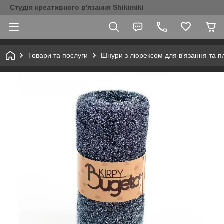
Студія креативного в'язання Shikimiki
Товари та послуги
Шнури з люрексом для в'язання та п