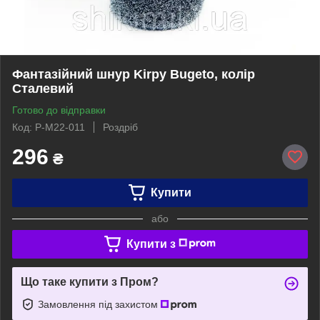
Фантазійний шнур Kirpy Bugeto, колір
Сталевий
Готово до відправки
Код: P-M22-011
Роздріб
296
₴
Купити
або
Купити з
Що таке купити з Пром?
Замовлення під захистом