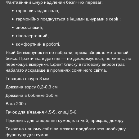
Фантазійний шнур наділений безліччю переваг:
гарно виглядає соло;
гармонійно поєднується з іншими шнурами з серії ;
зносостійкий;
гіпоалергенний;
комфортний в роботі.
Який би візерунок ви не вибрали, пряжа зберігає металевий
блиск. Практична в догляді — не деформується, не линяє, не
перекошує візерунки. Ефект блиску в готовому виробі грає
набагато яскравіше в променях сонячного світла.
Товщина шнура 3 мм.
Довжина ворсу 0,2-0,3 см
Довжина в бобинке 160 м
Вага 200 г
Гачок для в'язання 4.5-5, спиці 5-6.
Підходить для створення сумок, клатчей, прикрас, декору.
Також на нашому сайті ви можете придбати всю необхідну
фурнітуру для сумок