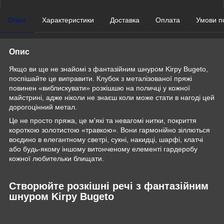
Опис
Характеристики
Доставка
Оплата
Умови п
Опис
Якщо ви ще не знайомі з фантазійним шнуром Kirpy Bugeto,
поспішайте це виправити. Клубок з металізованої пряжі
повинен «виблискувати» розкішшю на поличці у кожної
майстрині, адже ніколи не знаєш коли може стати в нагоді цей
дорогоцінний метал.
Це не просто пряжа, це м'які та невагомі нитки, покриття
короткою золотистою «травкою». Вони гармонійно зіллються
воєдино в елегантному светрі, сукні, накидці, шарфі, клатчі
або будь-якому іншому витонченому елементі гардеробу
кожної любительки блищати.
Створюйте розкішні речі з фантазійним
шнуром Kirpy Bugeto