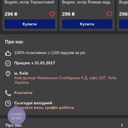
Bugeto, колір Теракотовий
Bugeto, колір Рожева мідь
Buge
296
296
296
₴
₴
Купити
Купити
Про нас
100% позитивних з 1160 відгуків за рік
Працює з 31.01.2017
м. Київ
Киів,вулиця Микільсько-Слобідська 4 Д, офіс 107, Київ,
Україна
Контакти
Сьогодні вихідний
Показати весь графік роботи
КНОПКА
ЗВ'ЯЗКУ
Про нас