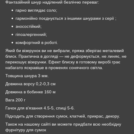
Фантазійний шнур наділений безліччю переваг:
гарно виглядає соло;
гармонійно поєднується з іншими шнурами з серії ;
зносостійкий;
гіпоалергенний;
комфортний в роботі.
Який би візерунок ви не вибрали, пряжа зберігає металевий
блиск. Практична в догляді — не деформується, не линяє, не
перекошує візерунки. Ефект блиску в готовому виробі грає
набагато яскравіше в променях сонячного світла.
Товщина шнура 3 мм.
Довжина ворсу 0,2-0,3 см
Довжина в бобинке 160 м
Вага 200 г
Гачок для в'язання 4.5-5, спиці 5-6.
Підходить для створення сумок, клатчей, прикрас, декору.
Також на нашому сайті ви можете придбати всю необхідну
фурнітуру для сумок