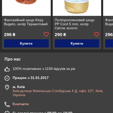
Фантазійний шнур Kirpy
Поліпропіленовий шнур
Фант
Bugeto, колір Теракотовий
PP Cord 5 mm, колір
Buge
Світле золото
296
290
296
₴
₴
Купити
Купити
Про нас
100% позитивних з 1158 відгуків за рік
Працює з 31.01.2017
м. Київ
Киів,вулиця Микільсько-Слобідська 4 Д, офіс 107, Київ,
Україна
Контакти
Сьогодні працює з 09:00 до 18:00