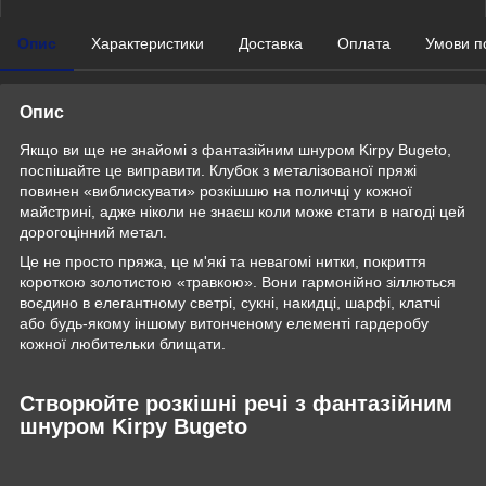
Опис
Характеристики
Доставка
Оплата
Умови п
Опис
Якщо ви ще не знайомі з фантазійним шнуром Kirpy Bugeto,
поспішайте це виправити. Клубок з металізованої пряжі
повинен «виблискувати» розкішшю на поличці у кожної
майстрині, адже ніколи не знаєш коли може стати в нагоді цей
дорогоцінний метал.
Це не просто пряжа, це м'які та невагомі нитки, покриття
короткою золотистою «травкою». Вони гармонійно зіллються
воєдино в елегантному светрі, сукні, накидці, шарфі, клатчі
або будь-якому іншому витонченому елементі гардеробу
кожної любительки блищати.
Створюйте розкішні речі з фантазійним
шнуром Kirpy Bugeto