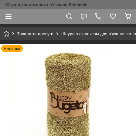
Студія креативного в'язання Shikimiki
Товари та послуги
Шнури з люрексом для в'язання та п
Новинка