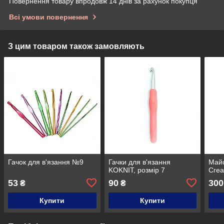
Повернення товару впродовж 14 днів за рахунок покупця
Всі умови повернення
З цим товаром також замовляють
Гачок для в'язання №9
Гачки для в'язання
Майс
KOKNIT, розмір 7
Crea
53
90
300
₴
₴
Купити
Купити