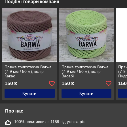
Подібні товари компанії
Пряжа трикотажна Barwa
Пряжа трикотажна Barwa
Пряж
(7-9 мм / 50 м), колір
(7-9 мм / 50 м), колір
(7-9
Какао
Васабі
Пуд
150
150
150
₴
₴
Купити
Купити
Про нас
100% позитивних з 1159 відгуків за рік