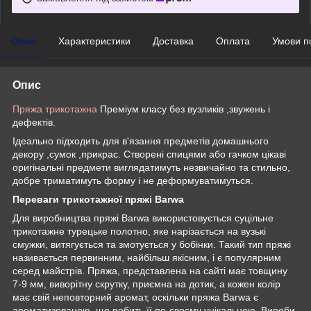
Опис
Характеристики
Доставка
Оплата
Умови п
Опис
Пряжа трикотажна
Преміум класу без вузликів ,звужень і
дефектів.
Ідеально підходить для в'язання предметів домашнього
декору ,сумок ,прикрас. Створені спицями або гачком цікаві
оригінальні предмети виглядатимуть незвичайно та стильно,
добре триматимуть форму і не деформуватимуться.
Переваги трикотажної пряжі Barwa
Для виробництва пряжі Barwa використовується суцільне
трикотажне турецьке полотно, яке нарізається на вузькі
смужки, витягується та змотується у бобінки. Такий тип пряжі
називається первинним, найбільш якісним, і є популярним
серед майстрів. Пряжа, представлена на сайті має товщину
7-9 мм, виворітну скрутку, приємна на дотик, а кожен колір
має свій неповторний аромат, оскільки пряжа Barwa є
ароматизованою, що робить її по-своєму унікальною. Вироби,