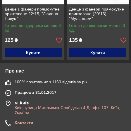
Денце з фанери прямокутне
Денце з фанери прямокутне
принтоване 22*15, "Людина
принтоване (20*13),
Павук "
"Мультяшки"
Готово до відправки менше 3
Готово до відправки менше 3
од.
од.
125
135
₴
₴
Купити
Купити
Про нас
100% позитивних з 1160 відгуків за рік
Працює з 31.01.2017
м. Київ
Киів,вулиця Микільсько-Слобідська 4 Д, офіс 107, Київ,
Україна
Контакти