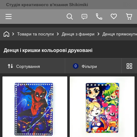
Студія креативного в'язання Shikimiki
Товари та послуги
Денця з фанери
Денця прямокутн
Денця і кришки кольорові друковані
Сортування
0
Фільтри