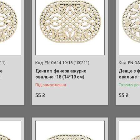
11)
FN-OA14-19/18 (100211)
FN-OA
не
Денце з фанери ажурне
Денце з 
)
овальне -18 (14*19 см)
овальне -
Під замовлення
Готово до 
55 ₴
55 ₴