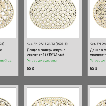
03)
FN-OA15-21/12 (100215)
FN-OA
не
Денце з фанери ажурне
Денце з 
)
овальне -12 (15*21 см)
овальне -
ше 3 од.
Готово до відправки
Готово до 
65 ₴
65 ₴