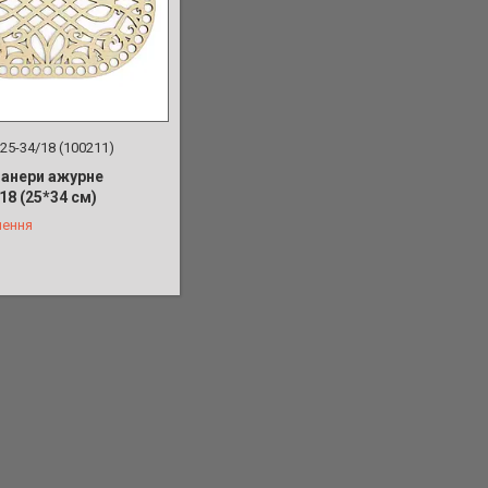
25-34/18 (100211)
фанери ажурне
18 (25*34 см)
лення