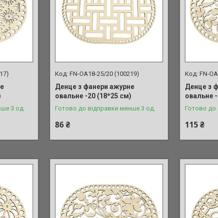
17)
FN-OA18-25/20 (100219)
FN-OA
не
Денце з фанери ажурне
Денце з 
)
овальне -20 (18*25 см)
овальне -
ше 3 од.
Готово до відправки менше 3 од.
Готово до
86 ₴
115 ₴