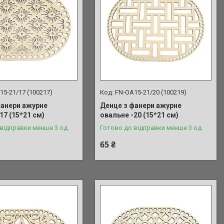
15-21/17 (100217)
FN-OA15-21/20 (100219)
фанери ажурне
Денце з фанери ажурне
17 (15*21 см)
овальне -20 (15*21 см)
відправки менше 3 од.
Готово до відправки менше 3 од.
65 ₴