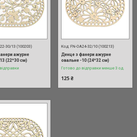
22-30/13 (100203)
FN-OA24-32/10 (100213)
фанери ажурне
Денце з фанери ажурне
13 (22*30 см)
овальне -10 (24*32 см)
 відправки
Готово до відправки менше 3 од.
125 ₴