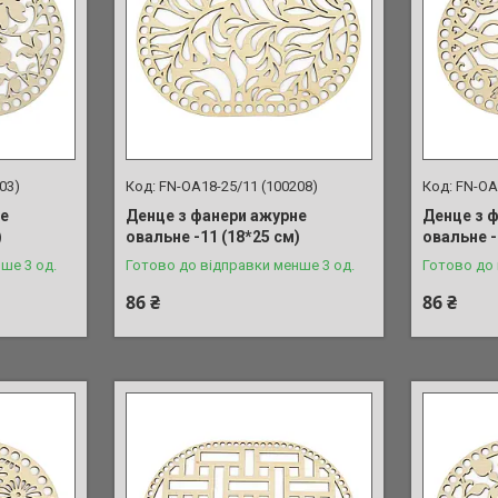
03)
FN-OA18-25/11 (100208)
FN-OA
не
Денце з фанери ажурне
Денце з 
)
овальне -11 (18*25 см)
овальне -
ше 3 од.
Готово до відправки менше 3 од.
Готово до 
86 ₴
86 ₴