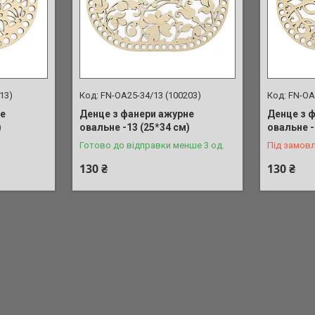
13)
FN-OA25-34/13 (100203)
FN-OA
не
Денце з фанери ажурне
Денце з 
)
овальне -13 (25*34 см)
овальне -
Готово до відправки менше 3 од.
Під замов
130 ₴
130 ₴