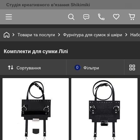
Студія креативного в'язання Shikimiki
Товари та послуги
Фурнітура для сумок зі шкіри
Набо
Комплекти для сумки Лілі
Сортування
0
Фільтри