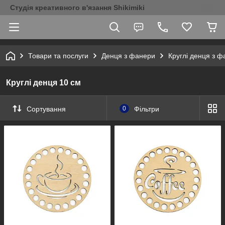
Студія креативного в'язання Shikimiki
Товари та послуги
Денця з фанери
Круглі денця з 
Круглі денця 10 см
Сортування
0
Фільтри