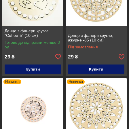
Денце з фанери кругле
"Coffee-5" (10 см)
Денце з фанери кругле,
ажурне -85 (10 см)
Готово до відправки менше 3
од.
Під замовлення
29
29
₴
₴
Купити
Купити
Новинка
Новинка