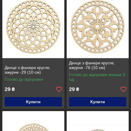
Денце з фанери кругле,
Денце з фанери кругле,
ажурне -76 (10 см)
ажурне -29 (10 см)
Готово до відправки менше 3
Готово до відправки
од.
29
29
₴
₴
Купити
Купити