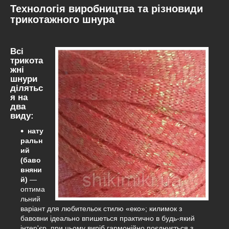
Технологія виробництва та різновиди
трикотажного шнура
Всі
трикота
жні
шнури
ділятьс
я на
два
виду:
нату
ральн
ий
(баво
вняни
й)
—
оптима
льний
варіант для любительок стилю «еко»; килимок з
бавовни ідеально впишеться практично в будь-який
інтер'єр, при цьому виріб гармонійно поєднується з