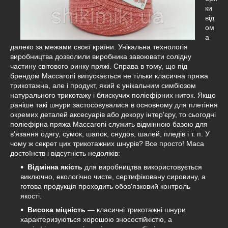
ки
від
ом
а
далеко за межами своєї країни. Унікальна технологія
виробництва дозволили виробника завоювати солідну
частину світового ринку пряжі. Справа в тому, що під
брендом Maccaroni випускається не тільки класична пряжа
трикотажна, але і продукт, який є унікальним симбіозом
натурального трикотажу і блискучих поліефірних ниток. Якщо
раніше такі шнури застосовувалися в основному для плетіння
окремих деталей аксесуарів або декору інтер'єру, то сьогодні
поліефірна пряжа Maccaroni служить відмінною базою для
в'язання одягу, сумок, шапок, снудов, шалей, пледів і т. п. У
чому ж секрет цих трикотажних шнурів? Все просто! Маса
достоїнств і відсутність недоліків:
Відмінна якість
для виробництва використовується
виключно, екологічно чисте, сертифіковану сировину, а
готова продукція проходить обов'язковий контроль
якості.
Висока міцність
— класичні трикотажні шнури
характеризуються хорошою зносостійкістю, а