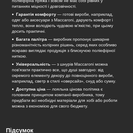
поліефірна пряжа і зовсім не має собі рівних у
питаннях міцності і довговічності.
Гарантія комфорту
— готові вироби, наприклад,
одяг або аксесуари з Maccaroni, дарують комфорт і
тепло, вони володіють чудовою м'якістю, при цьому
досить практичні.
Багата палітра
— виробник пропонує шикарне
різноманітність колірних рішень, серед яких особливо
яскраво виглядає продукція з блискучою поліефірної
ниткою.
Універсальність
— з шнурів Maccaroni можна
пов'язати практично все, що душі завгодно: від
окремого елементу декору до повноцінного вироби,
наприклад, светр в стилі «оверсайз», снуд або сумку.
Доступна ціна
— лояльна цінова політика є
головним принципом компанії-виробника, тому
придбати всі необхідні матеріали для хобі або роботи
можна з економією для свого бюджету.
Підсумок