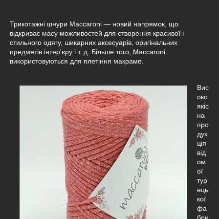
Трикотажні шнури Maccaroni — новий напрямок, що
відкриває масу можливостей для створення красивої і
стильного одягу, шикарних аксесуарів, оригінальних
предметів інтер'єру і т. д. Більше того, Maccaroni
використовуються для плетіння макраме.
Вис
око
якіс
на
про
дук
ція
від
ом
ої
тур
ець
кої
фа
бри