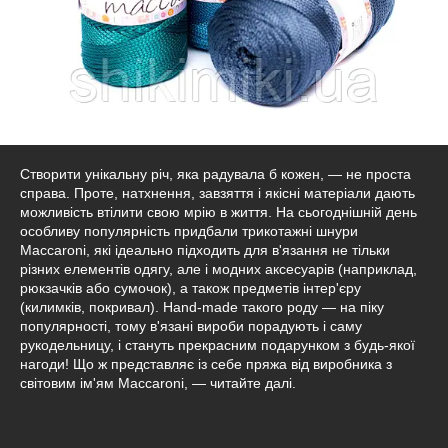
Створити унікальну річ, яка радувала б кожен, — не проста
справа. Проте, натхнення, завзяття і якісні матеріали дають
можливість втілити свою мрію в життя. На сьогоднішній день
особливу популярність придбали трикотажні шнури
Maccaroni, які ідеально підходить для в'язання не тільки
різних елементів одягу, але і модних аксесуарів (наприклад,
рюкзачків або сумочок), а також предметів інтер'єру
(килимків, покривал). Hand-made такого роду — на піку
популярності, тому в'язані вироби порадують і саму
рукодельницу, і стануть прекрасним подарунком з будь-якої
нагоди! Що ж представляє із себе пряжа від виробника з
світовим ім'ям Maccaroni, — читайте далі.