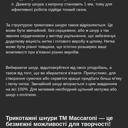
п. Діаметр шнура з капрону становить 1 мм, тому для
ефективної роботи підійде тонкий гачок.
За структурою трикотажні шнури також відрізняються. Це
може бути звичайний, без серцевини, або ж шнур з так
званим сердечником у вигляді ущільнення, що забезпечує
додаткову міцність нитки і готового виробу в цілому. Нитка
може бути різної товщини, що істотно розширює ваші
можливості при в'язанні різних виробів.
Вибираючи шнур, відштовхуйтеся від своїх уподобань, а
також від того, що ви збираєтеся в'язати. Припустимо, для
створення сумочок або серветок краще придбати більш м'яку
і легку нитка. Звичайний шнур впорається з цим завданням
на всі 100%. Для килимків необхідний щільний мотузка або
шнур з опліткою.
Трикотажні шнури ТМ Maccaroni — це
безмежні можливості для творчості!