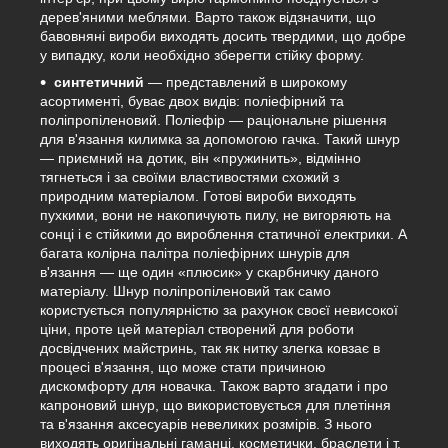
дерев'яними меблями. Варто також відзначити, що
бавовняні вироби виходять досить твердими, що добре
у випадку, коли необхідно зберегти стійку форму.
синтетичний
— представлений в широкому
асортименті, буває двох видів: поліефірний та
поліпропіленовий. Поліефір — раціональне рішення
для в'язання килимка за допомогою гачка. Такий шнур
— приємний на дотик, він «пружинить», відмінно
тягнеться і за своїми властивостями схожий з
природним матеріалом. Готові вироби виходять
пухкими, вони не накопичують пилу, не вигоряють на
сонці і є стійкими до вироблення статичної електрики. А
багата колірна палітра поліефірних шнурів для
в'язання — ще один «плюсик» у скарбничку даного
матеріалу. Шнур поліпропіленовий так само
користується популярністю за рахунок своєї невисокої
ціни, проте цей матеріал створений для роботи
досвідчених майстринь, так як нитку злегка ковзає в
процесі в'язання, що може стати причиною
дискомфорту для новачка. Також варто згадати і про
капроновий шнур, що використовується для плетіння
та в'язання аксесуарів невеликих розмірів. З нього
виходять оригінальні гаманці, косметички, браслети і т.